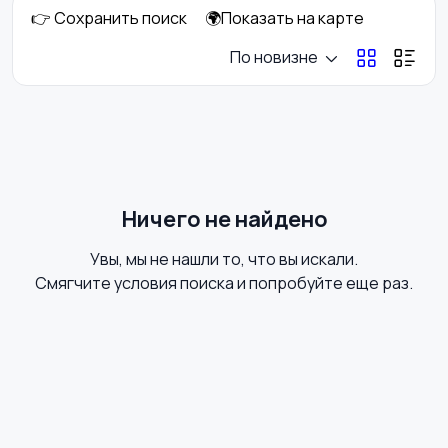
👉 Сохранить поиск
🌍Показать на карте
С/х животные
Рыбки
1
По новизне
Грызуны
Птицы
3
Ничего не найдено
Увы, мы не нашли то, что вы искали.
Кошки
Смягчите условия поиска и попробуйте еще раз.
23