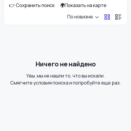
👉 Сохранить поиск
🌍Показать на карте
Стрижка и удаление
Уход за волосами
По новизне
волос
Уход за кожей
Фены и укладка
Ничего не найдено
Увы, мы не нашли то, что вы искали.
Тату и татуаж
Солярии и загар
Смягчите условия поиска и попробуйте еще раз.
Средства для
Другое
гигиены