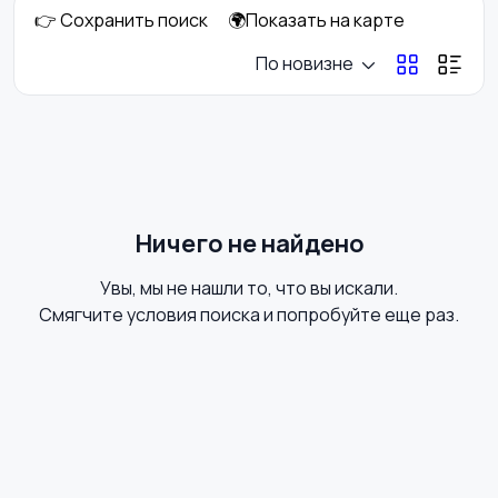
👉 Сохранить поиск
🌍Показать на карте
Аксессуары
Оформление
По новизне
праздников
Канцелярия
Посуда
Ничего не найдено
Увы, мы не нашли то, что вы искали.
Другое
Смягчите условия поиска и попробуйте еще раз.