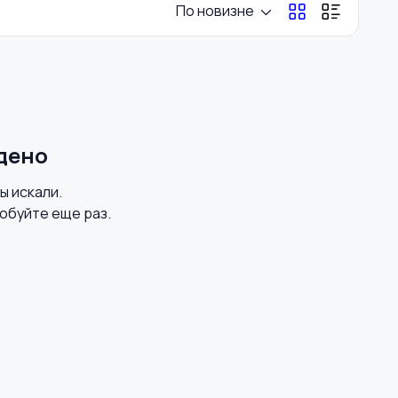
По новизне
Перевозки, склад,
Продажи
закупки
Страхование
Строительство и
дено
ремонт
вы искали.
обуйте еще раз.
Юриспруденция