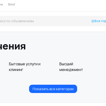
ки
Блог
Все го
чения
Бытовые услуги и
Высший
клининг
менеджмент
Показать все категории
Информационные
Искусство и
технологии
развлечения