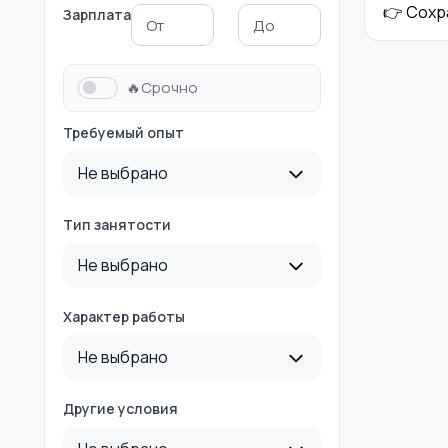
👉 Сохр
Зарплата
Медицина
Начало карьеры
🔥Срочно
Требуемый опыт
Производство
Рестораны и
Не выбрано
общепит
Тип занятости
Не выбрано
Туризм и гостиницы
Управление
недвижимостью
Характер работы
Не выбрано
Другие условия