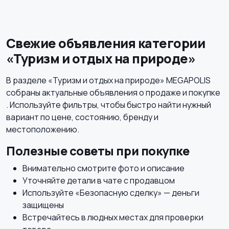
Бильярд и боулинг
Водные виды спорта
2
Свежие объявления категории
«Туризм и отдых на природе»
Единоборства
Зимние виды спорта
В разделе «Туризм и отдых на природе» MEGAPOLIS
собраны актуальные объявления о продаже и покупке
. Используйте фильтры, чтобы быстро найти нужный
вариант по цене, состоянию, бренду и
Игры с мячом
местоположению.
Полезные советы при покупке
Внимательно смотрите фото и описание
Уточняйте детали в чате с продавцом
Используйте «Безопасную сделку» — деньги
защищены
Встречайтесь в людных местах для проверки