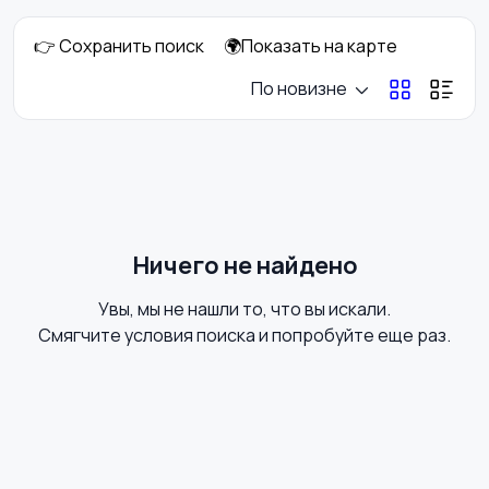
👉 Сохранить поиск
🌍Показать на карте
DVD, Blu-ray и
Музыкальные центры
По новизне
медиаплееры
и магнитолы
MP3-плееры и
Электронные книги
портативное аудио
Ничего не найдено
Увы, мы не нашли то, что вы искали.
Спутниковое и
Аудиоусилители и
Смягчите условия поиска и попробуйте еще раз.
цифровое ТВ
ресиверы
Наушники
Микрофоны