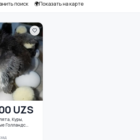
анить поиск
🌍Показать на карте
000 UZS
лята, Куры,
е Голландс...
азад