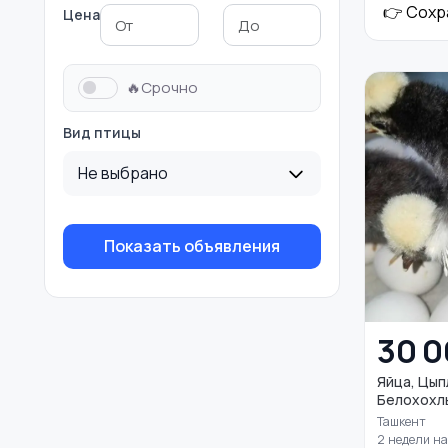
👉 Сохр
Цена
🔥Срочно
Вид птицы
Не выбрано
Показать объявления
30 
Яйца, Цып
Белохохлы
Ташкент
2 недели н