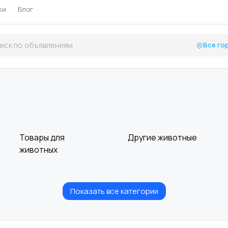
ки
Блог
Все го
Товары для
Другие животные
животных
Показать все категории
Кошки
20