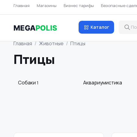
Главная
Магазины
Бизнес тарифы
Безопасные сдел
MEGA
POLIS
Каталог
Главная
Животные
Птицы
Птицы
Собаки
Аквариумистика
1
Грызуны
Птицы
2