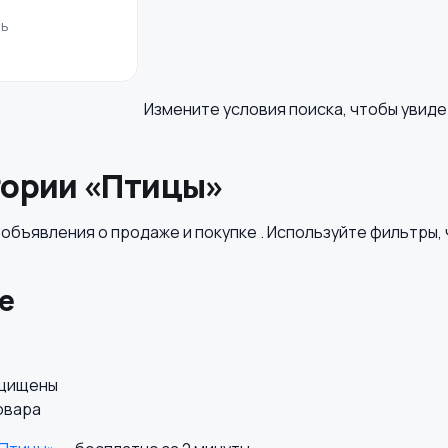
рь
Измените условия поиска, чтобы увид
гории «Птицы»
бъявления о продаже и покупке . Используйте фильтры, 
е
ащищены
овара