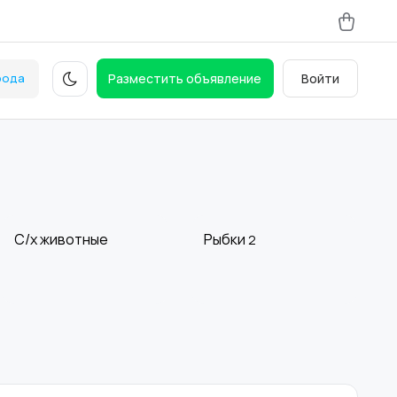
рода
Разместить объявление
Войти
С/х животные
Рыбки
2