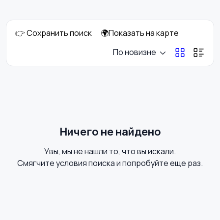
интерьера
👉 Сохранить поиск
🌍Показать на карте
Аксессуары
Оформление
По новизне
праздников
Канцелярия
Посуда
Ничего не найдено
Увы, мы не нашли то, что вы искали.
Другое
Смягчите условия поиска и попробуйте еще раз.