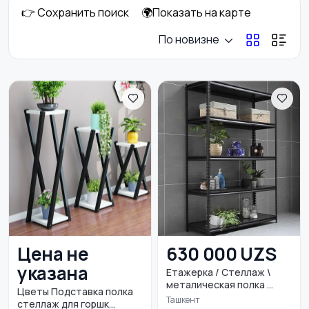
👉 Сохранить поиск
🌍Показать на карте
Сад и огород
Садовая мебель
7
По новизне
Столы и стулья
Текстиль и ковры
1
Шкафы и комоды
Другое
4
Цена не
630 000 UZS
указана
Етажерка / Стеллаж \
Освещение
Кухонные гарнитуры
металическая полка ...
Цветы Подставка полка
Ташкент
стеллаж для горшк...