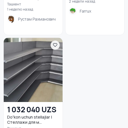
2 недели назад
Ташкент
1 неделю назад
Farrux
Кровати и матрасы
Бытовая химия
3
Рустам Рахманович
Диваны и кресла
Оформление
2
интерьера
1 032 040 UZS
Doʻkon uchun stellajlar |
Стеллажи для м...