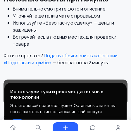
Внимательно смотрите фото и описание
Уточняйте детали в чате с продавцом
Используйте «Безопасную сделку» — деньги
защищены
Встречайтесь в людных местах для проверки
товара
Хотите продать?
Подать объявление в категории
«Подставки и тумбы»
— бесплатно за 2 минуты.
Магазины
Блог
О нас
Используем куки и рекомендательные
Служба поддержки
технологии
Это чтобы сайт работал лучше. Оставаясь с нами, вы
соглашаетесь на использование файлов куки.
© 2026 MEGAPOLIS
Ок
Правила сервиса
Политика конфиденциальности
⚙ Фильтры