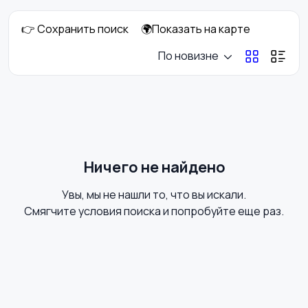
👉 Сохранить поиск
🌍Показать на карте
Оргтехника и
Сетевое
По новизне
расходники
оборудование
Мультимедиа
Накопители данных и
картридеры
Ничего не найдено
Увы, мы не нашли то, что вы искали.
Программное
Рули, джойстики,
Смягчите условия поиска и попробуйте еще раз.
обеспечение
геймпады
Комплектующие и
Аксессуары
запчасти