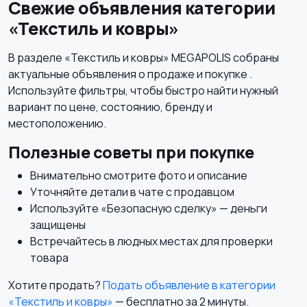
Свежие объявления категории
«Текстиль и ковры»
Кровати и матрасы
Бытовая химия
3
В разделе «Текстиль и ковры» MEGAPOLIS собраны
актуальные объявления о продаже и покупке .
Используйте фильтры, чтобы быстро найти нужный
вариант по цене, состоянию, бренду и
Диваны и кресла
Оформление
местоположению.
2
интерьера
Полезные советы при покупке
Внимательно смотрите фото и описание
Уточняйте детали в чате с продавцом
Используйте «Безопасную сделку» — деньги
защищены
Встречайтесь в людных местах для проверки
товара
Хотите продать?
Подать объявление в категории
«Текстиль и ковры»
— бесплатно за 2 минуты.