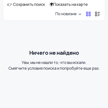
👉 Сохранить поиск
🌍Показать на карте
Сад и огород
Садовая мебель
7
По новизне
Столы и стулья
Текстиль и ковры
1
Ничего не найдено
Увы, мы не нашли то, что вы искали.
Шкафы и комоды
Другое
Смягчите условия поиска и попробуйте еще раз.
4
Освещение
Кухонные гарнитуры