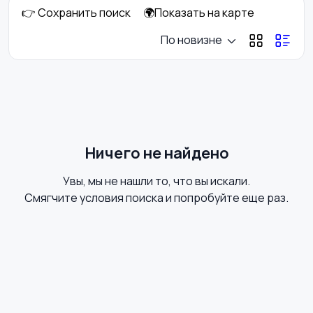
👉 Сохранить поиск
🌍Показать на карте
Аренда комнаты
Аренда квартиры
По новизне
посуточно
посуточно
Аренда дома
Аренда комнаты
длительно
длительно
3
Ничего не найдено
Увы, мы не нашли то, что вы искали.
Аренда квартиры
Продажа участка
Смягчите условия поиска и попробуйте еще раз.
6
длительно
14
Продажа дома
Продажа комнаты
7