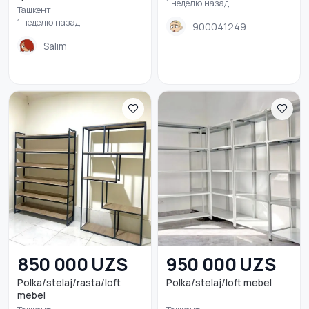
1 неделю назад
Ташкент
1 неделю назад
900041249
Кровати и матрасы
Бытовая химия
3
Salim
Диваны и кресла
Оформление
2
интерьера
850 000 UZS
950 000 UZS
Polka/stelaj/rasta/loft
Polka/stelaj/loft mebel
mebel