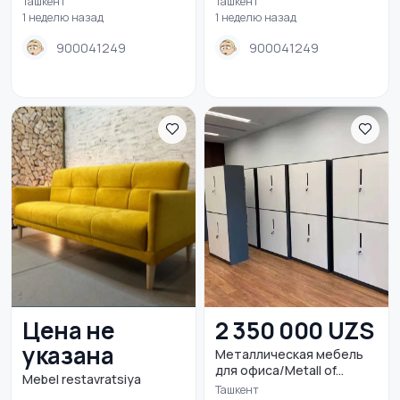
Ташкент
Ташкент
1 неделю назад
1 неделю назад
900041249
900041249
Цена не
2 350 000 UZS
указана
Металлическая мебель
для офиса/Metall of...
Mebel restavratsiya
Ташкент