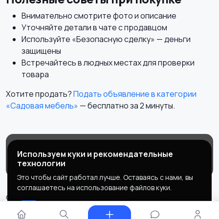
Внимательно смотрите фото и описание
Уточняйте детали в чате с продавцом
Используйте «Безопасную сделку» — деньги
защищены
Встречайтесь в людных местах для проверки
товара
Хотите продать?
Подать объявление в категории
«Садовая мебель»
— бесплатно за 2 минуты.
Магазины
Блог
О нас
Используем куки и рекомендательные
Служба поддержки
технологии
Это чтобы сайт работал лучше. Оставаясь с нами, вы
соглашаетесь на использование файлов куки.
© 2026 MEGAPOLIS
Ок
Правила сервиса
Политика конфиденциальности
⚙ Фильтры