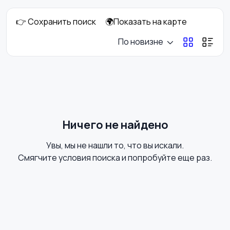
👉 Сохранить поиск
🌍Показать на карте
Фотовспышки
Аксессуары
По новизне
Штативы и
Студийное
стабилизаторы
оборудование
Ничего не найдено
Увы, мы не нашли то, что вы искали.
Цифровые
Компактные
Смягчите условия поиска и попробуйте еще раз.
фоторамки
фотопринтеры
Бинокли и
оптические приборы