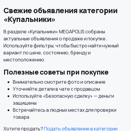
Свежие объявления категории
«Купальники»
Будущим мамам
Верхняя одежда
В разделе «Купальники» MEGAPOLIS собраны
актуальные объявления о продаже и покупке .
Используйте фильтры, чтобы быстро найти нужный
вариант по цене, состоянию, бренду и
Головные уборы
Домашняя одежда
местоположению.
Полезные советы при покупке
Внимательно смотрите фото и описание
Уточняйте детали в чате с продавцом
Комбинезоны
Используйте «Безопасную сделку» — деньги
защищены
Встречайтесь в людных местах для проверки
товара
Хотите продать?
Подать объявление в категории