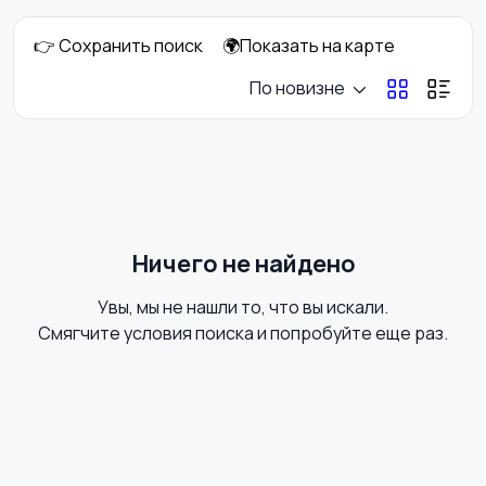
👉 Сохранить поиск
🌍Показать на карте
Свитеры и толстовки
Спортивная одежда
По новизне
Футболки и топы
Штаны и шорты
Ничего не найдено
Увы, мы не нашли то, что вы искали.
Другое
Купальники
Смягчите условия поиска и попробуйте еще раз.
Аксессуары
Блузы и рубашки