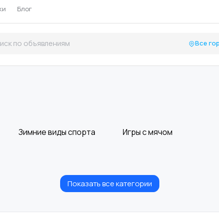
ки
Блог
Все го
Зимние виды спорта
Игры с мячом
Показать все категории
Спортивное
Другое
питание