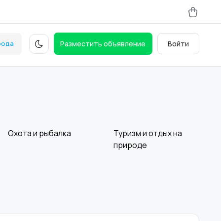
рода
Разместить объявление
Войти
Охота и рыбалка
Туризм и отдых на
природе
Бильярд и боулинг
Спортивная защита
2