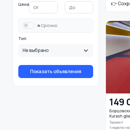
👉 Сохр
Цена
Велосипеды
Ролики и
7
скейтбординг
🔥Срочно
Тип
Не выбрано
Показать объявления
149 
Борцовский
Kurash gila
Ташкент
1 неделю н