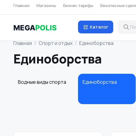
Главная
Магазины
Бизнес тарифы
Безопасные сдел
MEGA
POLIS
Каталог
Главная
Спорт и отдых
Единоборства
Единоборства
Водные виды спорта
Единоборства
Теннис, бадминтон,
Тренажеры и
дартс
фитнес
4