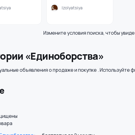
atsiya
Izolyatsiya
Измените условия поиска, чтобы увид
гории «Единоборства»
альные объявления о продаже и покупке . Используйте ф
е
ащищены
овара