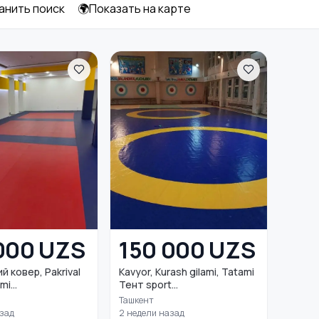
анить поиск
🌍Показать на карте
Самокаты и
гироскутеры
000 UZS
150 000 UZS
 ковер, Pakrival
Kavyor, Kurash gilami, Tatami
mi...
Тент sport...
Ташкент
азад
2 недели назад