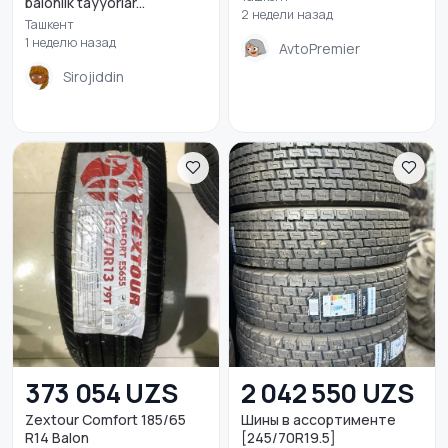
balonlik tayyorlar...
2 недели назад
Ташкент
1 неделю назад
AvtoPremier
Sirojiddin
373 054 UZS
2 042 550 UZS
Zextour Comfort 185/65
Шины в ассортименте
R14 Balon
[245/70R19.5]