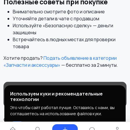
Полезные советы при покупке
Внимательно смотрите фото и описание
Уточняйте детали в чате с продавцом
Используйте «Безопасную сделку» — деньги
защищены
Встречайтесь в людных местах для проверки
товара
Хотите продать?
Подать объявление в категории
«Запчасти и аксессуары»
— бесплатно за 2 минуты.
Магазины
Блог
О нас
Используем куки и рекомендательные
Служба поддержки
технологии
Это чтобы сайт работал лучше. Оставаясь с нами, вы
соглашаетесь на использование файлов куки.
© 2026 MEGAPOLIS
Ок
Правила сервиса
Политика конфиденциальности
⚙ Фильтры