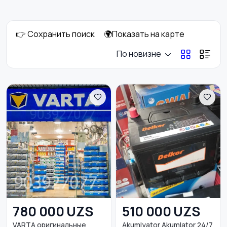
GPS
инструменты
👉 Сохранить поиск
🌍Показать на карте
Аудио и видео
Противоугонные
По новизне
устройства
Багажные системы и
Мотоэкипировка
прицепы
Другое
Запчасти
780 000 UZS
510 000 UZS
VARTA oригинальные
Akumlyator Akumlator 24/7