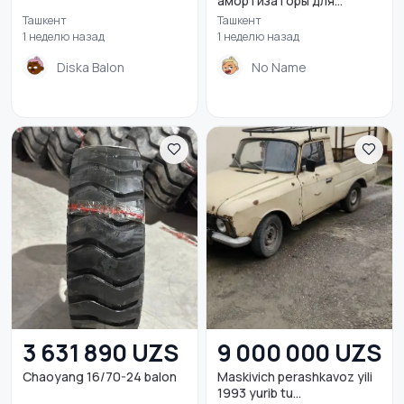
амортизаторы для
иномар...
Ташкент
Ташкент
1 неделю назад
1 неделю назад
Diska Balon
No Name
3 631 890 UZS
9 000 000 UZS
Chaoyang 16/70-24 balon
Maskivich perashkavoz yili
1993 yurib tu...