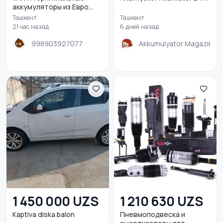
аккумуляторы из Евро...
Ташкент
Ташкент
21 час назад
6 дней назад
998903927077
Akkumulyator Magazin
1 450 000 UZS
1 210 630 UZS
Kaptiva diska balon
Пневмоподвеска и