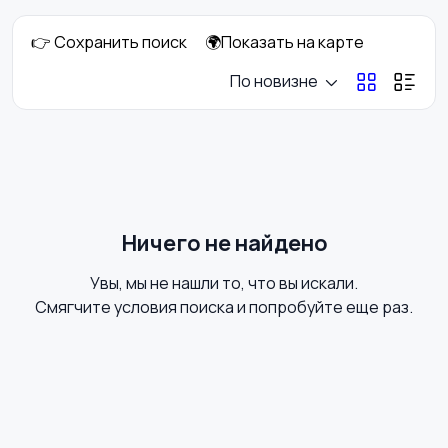
👉 Сохранить поиск
🌍Показать на карте
Комбинезоны
Нижнее белье
По новизне
Обувь
Пиджаки и костюмы
Ничего не найдено
Увы, мы не нашли то, что вы искали.
Рубашки
Свитеры и толстовки
Смягчите условия поиска и попробуйте еще раз.
Спецодежда
Спортивная одежда