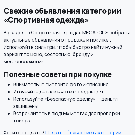
Свежие объявления категории
«Спортивная одежда»
Футболки и поло
Штаны и шорты
В разделе «Спортивная одежда» MEGAPOLIS собраны
актуальные объявления о продаже и покупке .
Используйте фильтры, чтобы быстро найти нужный
вариант по цене, состоянию, бренду и
Другое
местоположению.
Полезные советы при покупке
Внимательно смотрите фото и описание
Уточняйте детали в чате с продавцом
Используйте «Безопасную сделку» — деньги
защищены
Встречайтесь в людных местах для проверки
товара
Хотите продать?
Подать объявление в категории