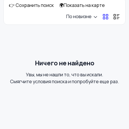
👉 Сохранить поиск
🌍Показать на карте
Стрижка и удаление
Уход за волосами
По новизне
волос
Уход за кожей
Фены и укладка
Ничего не найдено
Увы, мы не нашли то, что вы искали.
Тату и татуаж
Солярии и загар
Смягчите условия поиска и попробуйте еще раз.
Средства для
Другое
гигиены