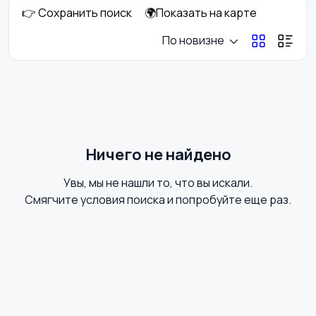
👉 Сохранить поиск
🌍Показать на карте
Госслужба
Добыча сырья,
По новизне
энергетика
Домашний персонал
Издательства и СМИ
Ничего не найдено
Увы, мы не нашли то, что вы искали.
Информационные
Искусство и
Смягчите условия поиска и попробуйте еще раз.
технологии
развлечения
Магазины
Маркетинг и реклама