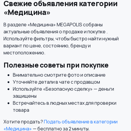
Свежие объявления категории
«Медицина»
Медицина
Начало карьеры
В разделе «Медицина» MEGAPOLIS собраны
актуальные объявления о продаже и покупке .
Используйте фильтры, чтобы быстро найти нужный
вариант по цене, состоянию, бренду и
Образование и наука
Офисный персонал
местоположению.
Полезные советы при покупке
Внимательно смотрите фото и описание
Уточняйте детали в чате с продавцом
Перевозки, склад,
Продажи
Используйте «Безопасную сделку» — деньги
закупки
защищены
Встречайтесь в людных местах для проверки
товара
Производство
Рестораны и
Хотите продать?
Подать объявление в категории
общепит
«Медицина»
— бесплатно за 2 минуты.