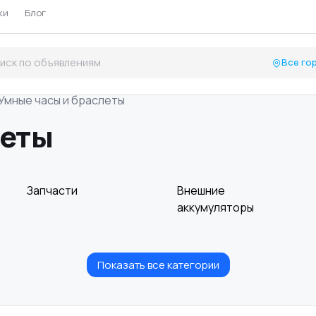
ки
Блог
Все го
Умные часы и браслеты
леты
Запчасти
Внешние
аккумуляторы
Показать все категории
Планшеты
Умные часы и
браслеты