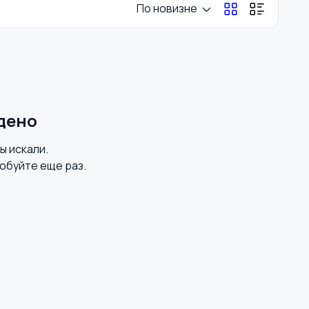
По новизне
дено
вы искали.
обуйте еще раз.