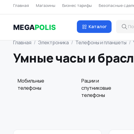
Главная
Магазины
Бизнес тарифы
Безопасные сдел
MEGA
POLIS
Каталог
Главная
Электроника
Телефоны и планшеты
Умные часы и брас
Мобильные
Рации и
телефоны
спутниковые
телефоны
Аксессуары
Стационарные
телефоны