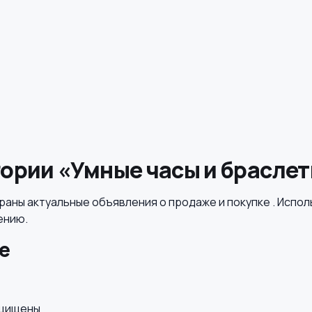
ории «Умные часы и брасле
раны актуальные объявления о продаже и покупке . Испол
ению.
е
ащищены