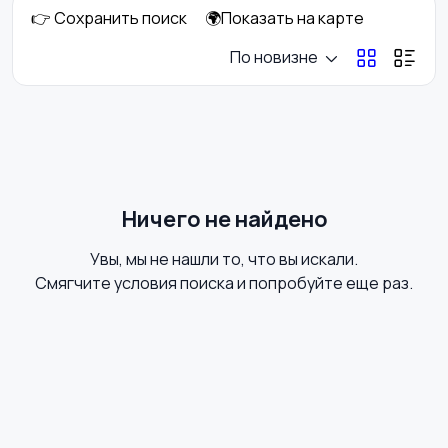
👉 Сохранить поиск
🌍Показать на карте
Книги и журналы
Коллекционирование
По новизне
Материалы для
Музыка
творчества
Ничего не найдено
Увы, мы не нашли то, что вы искали.
Музыкальные
Настольные игры
Смягчите условия поиска и попробуйте еще раз.
инструменты
Другое