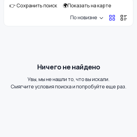
👉 Сохранить поиск
🌍Показать на карте
Кулеры и фильтры для
Плиты и духовые
По новизне
воды
шкафы
Посудомоечные
Приготовление еды
машины
Ничего не найдено
Увы, мы не нашли то, что вы искали.
Приготовление
Пылесосы и
Смягчите условия поиска и попробуйте еще раз.
напитков
пароочистители
Стиральные машины
Утюги и уход за
одеждой