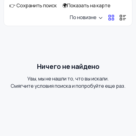
👉 Сохранить поиск
🌍Показать на карте
Аксессуары
Оформление
По новизне
праздников
Канцелярия
Посуда
Ничего не найдено
Увы, мы не нашли то, что вы искали.
Другое
Смягчите условия поиска и попробуйте еще раз.