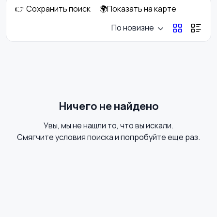
👉 Сохранить поиск
🌍Показать на карте
Аксессуары
Оформление
По новизне
праздников
Канцелярия
Посуда
Ничего не найдено
Увы, мы не нашли то, что вы искали.
Другое
Смягчите условия поиска и попробуйте еще раз.