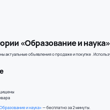
ории «Образование и наука
ны актуальные объявления о продаже и покупке . Использ
е
ащищены
овара
Образование и наука»
— бесплатно за 2 минуты.