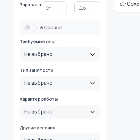
👉 Сохр
Зарплата
Медицина
Начало карьеры
🔥Срочно
Требуемый опыт
Производство
Рестораны и
Не выбрано
общепит
Тип занятости
Не выбрано
Туризм и гостиницы
Управление
недвижимостью
Характер работы
Не выбрано
Другие условия