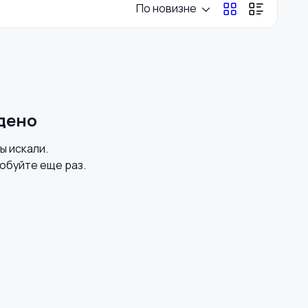
По новизне
Перевозки, склад,
Продажи
закупки
Страхование
Строительство и
дено
ремонт
вы искали.
обуйте еще раз.
Юриспруденция