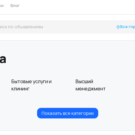
ки
Блог
Все го
а
Бытовые услуги и
Высший
клининг
менеджмент
Показать все категории
Информационные
Искусство и
технологии
развлечения