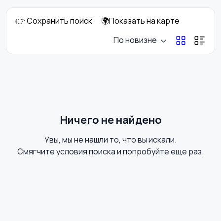
👉 Сохранить поиск
🌍Показать на карте
Пиджаки и костюмы
Платья и юбки
По новизне
Свитеры и толстовки
Спортивная одежда
Ничего не найдено
Увы, мы не нашли то, что вы искали.
Футболки и топы
Штаны и шорты
Смягчите условия поиска и попробуйте еще раз.
Другое
Домашняя одежда