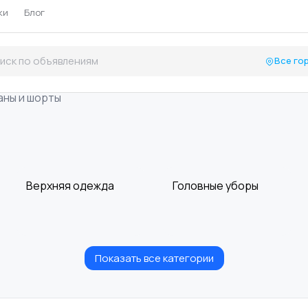
ки
Блог
Все го
ны и шорты
Верхняя одежда
Головные уборы
Показать все категории
Рубашки
Свитеры и
толстовки