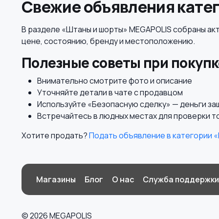
Свежие объявления кате
В разделе «Штаны и шорты» MEGAPOLIS собраны акт
цене, состоянию, бренду и местоположению.
Полезные советы при покупк
Внимательно смотрите фото и описание
Уточняйте детали в чате с продавцом
Используйте «Безопасную сделку» — деньги з
Встречайтесь в людных местах для проверки т
Хотите продать?
Подать объявление в категории 
Магазины
Блог
О нас
Служба поддержки
© 2026 MEGAPOLIS