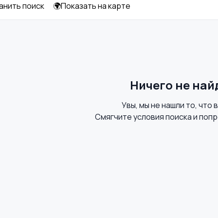
анить поиск
🌍Показать на карте
Другое
Ничего не най
Увы, мы не нашли то, что 
Смягчите условия поиска и попр