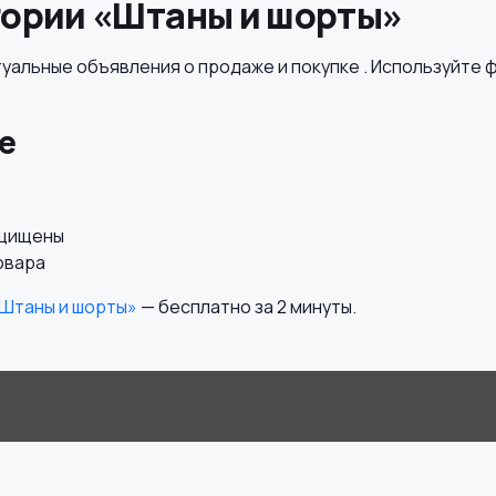
гории «Штаны и шорты»
уальные объявления о продаже и покупке . Используйте ф
е
ащищены
овара
«Штаны и шорты»
— бесплатно за 2 минуты.