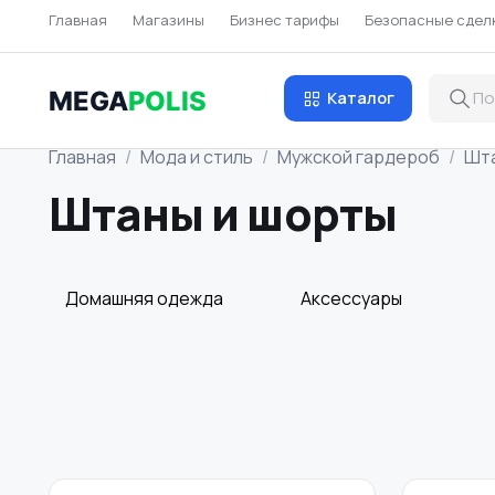
Главная
Магазины
Бизнес тарифы
Безопасные сдел
MEGA
POLIS
Каталог
Главная
Мода и стиль
Мужской гардероб
Шта
Штаны и шорты
Домашняя одежда
Аксессуары
Обувь
Пиджаки и костюмы