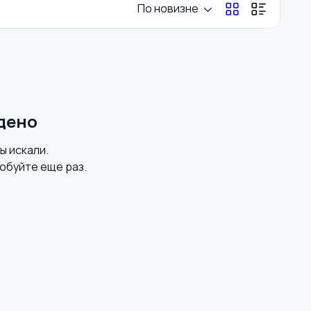
По новизне
дено
вы искали.
обуйте еще раз.