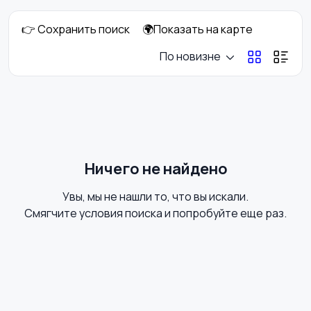
👉 Сохранить поиск
🌍Показать на карте
Свитеры и толстовки
Спортивная одежда
По новизне
Футболки и топы
Штаны и шорты
Ничего не найдено
Увы, мы не нашли то, что вы искали.
Другое
Купальники
Смягчите условия поиска и попробуйте еще раз.
Аксессуары
Блузы и рубашки