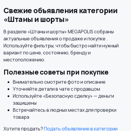
Свежие объявления категории
«Штаны и шорты»
Будущим мамам
Верхняя одежда
В разделе «Штаны и шорты» MEGAPOLIS собраны
актуальные объявления о продаже и покупке .
Используйте фильтры, чтобы быстро найти нужный
вариант по цене, состоянию, бренду и
Головные уборы
Домашняя одежда
местоположению.
Полезные советы при покупке
Внимательно смотрите фото и описание
Уточняйте детали в чате с продавцом
Комбинезоны
Используйте «Безопасную сделку» — деньги
защищены
Встречайтесь в людных местах для проверки
товара
Хотите продать?
Подать объявление в категории