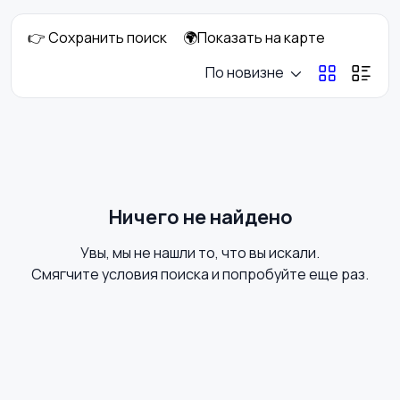
👉 Сохранить поиск
🌍Показать на карте
Комбинезоны
Нижнее белье
По новизне
Обувь
Пиджаки и костюмы
Ничего не найдено
Увы, мы не нашли то, что вы искали.
Рубашки
Свитеры и толстовки
Смягчите условия поиска и попробуйте еще раз.
Спецодежда
Спортивная одежда