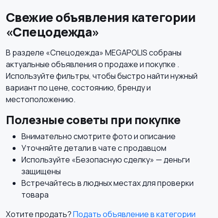
Свежие объявления категории
«Спецодежда»
Футболки и поло
Штаны и шорты
В разделе «Спецодежда» MEGAPOLIS собраны
актуальные объявления о продаже и покупке .
Используйте фильтры, чтобы быстро найти нужный
вариант по цене, состоянию, бренду и
Другое
местоположению.
Полезные советы при покупке
Внимательно смотрите фото и описание
Уточняйте детали в чате с продавцом
Используйте «Безопасную сделку» — деньги
защищены
Встречайтесь в людных местах для проверки
товара
Хотите продать?
Подать объявление в категории