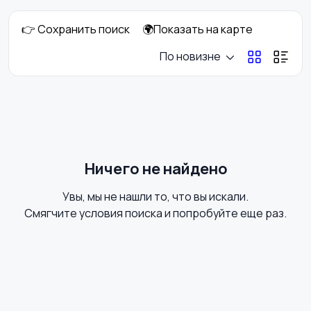
👉 Сохранить поиск
🌍Показать на карте
Отопление и
Потолки
По новизне
вентиляция
Ручные инструменты
Сантехника и
водоснабжение
Ничего не найдено
Увы, мы не нашли то, что вы искали.
Стройматериалы
Электрика
Смягчите условия поиска и попробуйте еще раз.
Электроинструмент
Другое
ы