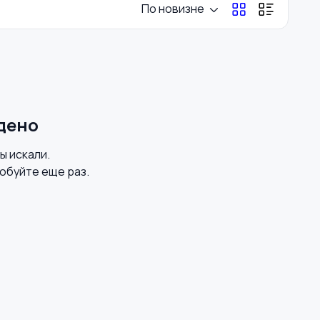
По новизне
Перевозки, склад,
Продажи
закупки
Страхование
Строительство и
дено
ремонт
вы искали.
обуйте еще раз.
Юриспруденция