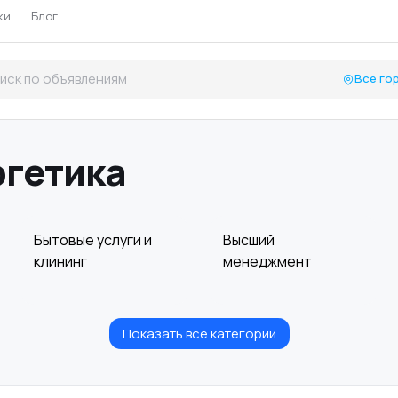
ки
Блог
Все го
ргетика
Бытовые услуги и
Высший
клининг
менеджмент
Показать все категории
Информационные
Искусство и
технологии
развлечения