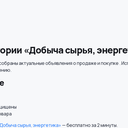
ории «Добыча сырья, энерг
собраны актуальные объявления о продаже и покупке . Ис
ению.
е
ащищены
овара
Добыча сырья, энергетика»
— бесплатно за 2 минуты.