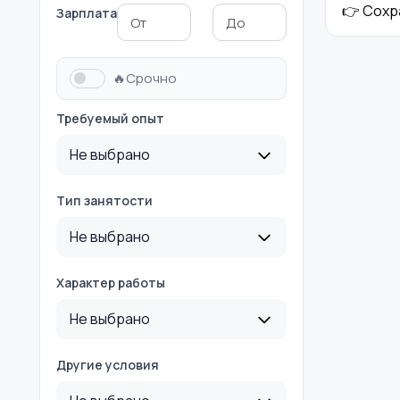
👉 Сохр
Зарплата
Медицина
Начало карьеры
🔥Срочно
Требуемый опыт
Производство
Рестораны и
Не выбрано
общепит
Тип занятости
Не выбрано
Туризм и гостиницы
Управление
недвижимостью
Характер работы
Не выбрано
Другие условия