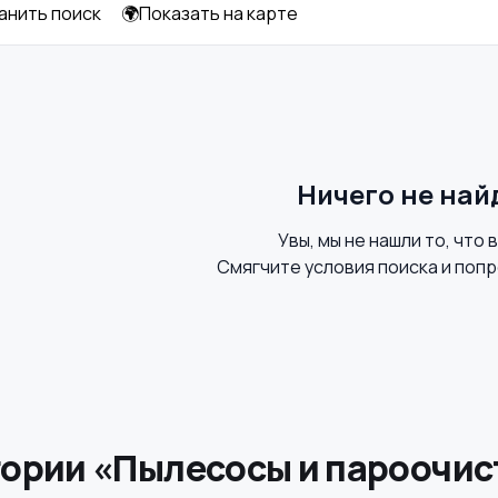
анить поиск
🌍Показать на карте
Ничего не най
Увы, мы не нашли то, что 
Смягчите условия поиска и попр
гории «Пылесосы и пароочи