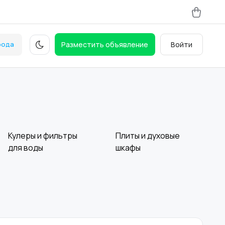
рода
Разместить объявление
Войти
Кулеры и фильтры
Плиты и духовые
для воды
шкафы
Стиральные машины
Утюги и уход за
одеждой