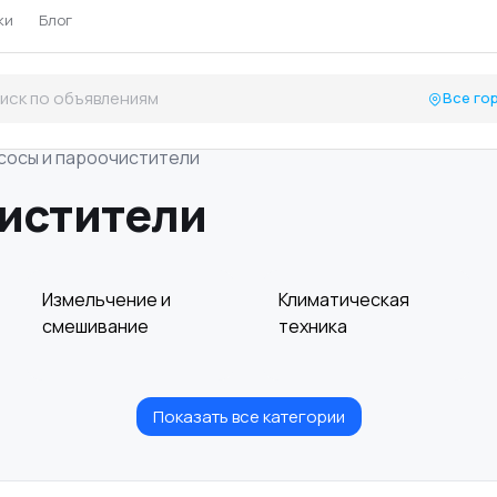
ки
Блог
Все го
сосы и пароочистители
истители
Измельчение и
Климатическая
смешивание
техника
Показать все категории
Приготовление
Пылесосы и
напитков
пароочистители