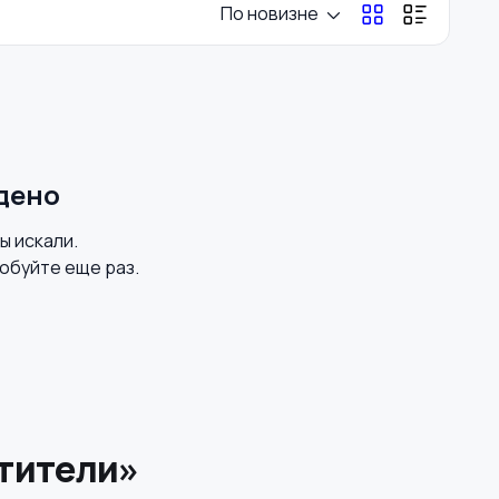
По новизне
дено
вы искали.
обуйте еще раз.
стители»