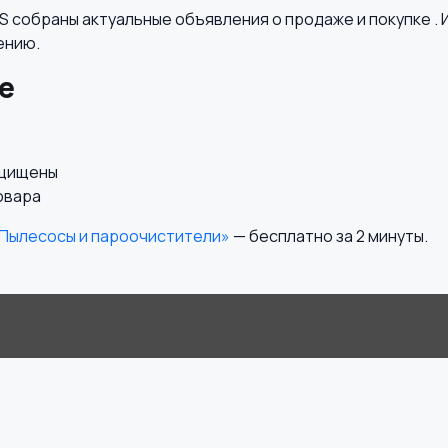
 собраны актуальные объявления о продаже и покупке . 
ению.
е
ащищены
овара
«Пылесосы и пароочистители»
— бесплатно за 2 минуты.