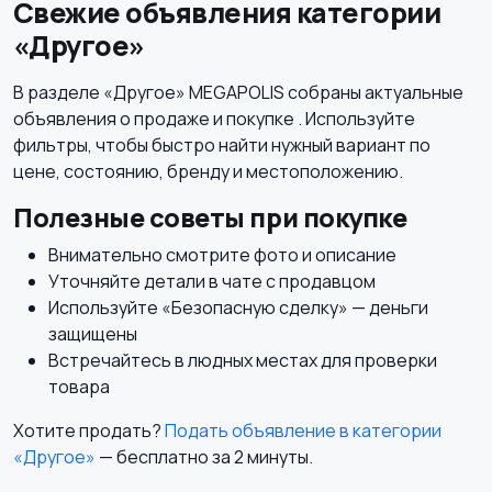
Свежие объявления категории
«Другое»
Детская одежда и
В разделе «Другое» MEGAPOLIS собраны актуальные
обувь
объявления о продаже и покупке . Используйте
фильтры, чтобы быстро найти нужный вариант по
цене, состоянию, бренду и местоположению.
Полезные советы при покупке
Внимательно смотрите фото и описание
Уточняйте детали в чате с продавцом
Используйте «Безопасную сделку» — деньги
защищены
Встречайтесь в людных местах для проверки
товара
Хотите продать?
Подать объявление в категории
«Другое»
— бесплатно за 2 минуты.