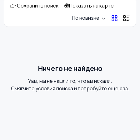
👉 Сохранить поиск
🌍Показать на карте
Кормление и питание
Купание
По новизне
Обустройство
Подгузники и горшки
детской
Ничего не найдено
Увы, мы не нашли то, что вы искали.
Радио- и видеоняни
Товары для мам
Смягчите условия поиска и попробуйте еще раз.
Товары для учебы
Другое