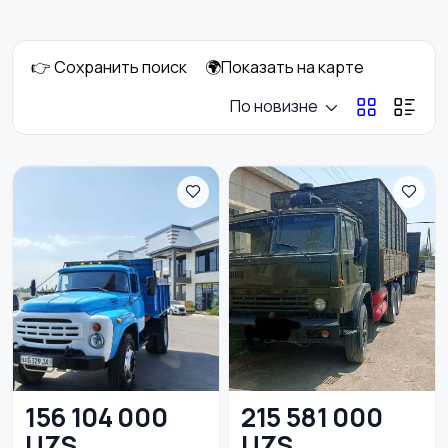
12
👉 Сохранить поиск
🌍Показать на карте
Запчасти и
Водный транспорт
По новизне
аксессуары
10
156 104 000
215 581 000
UZS
UZS