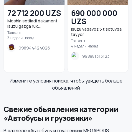
72 712 200 UZS
690 000 000
UZS
Moshin sotiladi dakument
Isuzu gazga rux...
Isuzu vadavoz 5 t sotuvda
Ташкент
tayyor
3 недели назад
Ташкент
4 недели назад
998944424026
998881313123
Измените условия поиска, чтобы увидеть больше
объявлений
Свежие объявления категории
«Автобусы и грузовики»
В разделе «Автобусы и грузовики» MEGAPOLIS