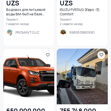
UZS
UZS
Водовоз для питьевой
ISUZU FVR34Q (Евро -3)
воды ВМ-5м3 на базе...
Comfort
Ташкент
Ташкент
1 неделю назад
2 недели назад
PROMAVTO.UZ
998953880990
650 000 000
755 748 000