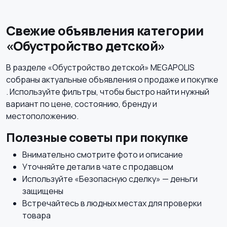
Свежие объявления категории
«Обустройство детской»
Детская одежда и
В разделе «Обустройство детской» MEGAPOLIS
обувь
собраны актуальные объявления о продаже и покупке
. Используйте фильтры, чтобы быстро найти нужный
вариант по цене, состоянию, бренду и
местоположению.
Полезные советы при покупке
Внимательно смотрите фото и описание
Уточняйте детали в чате с продавцом
Используйте «Безопасную сделку» — деньги
защищены
Встречайтесь в людных местах для проверки
товара