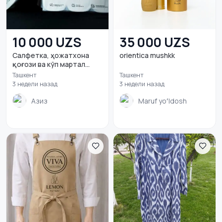
10 000 UZS
35 000 UZS
Салфетка, ҳожатхона
orientica mushkk
қоғози ва кўп мартал...
Ташкент
Ташкент
3 недели назад
3 недели назад
Азиз
Maruf yoʻldosh