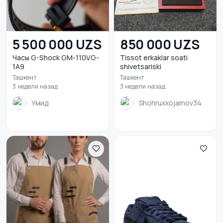
5 500 000 UZS
850 000 UZS
Часы G-Shock GM-110VG-
Tissot erkaklar soati
1A9
shivetsariski
Ташкент
Ташкент
3 недели назад
3 недели назад
Умид
Shohruxxojamov34