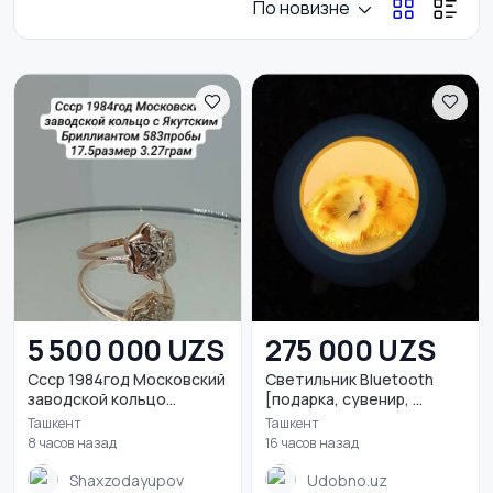
По новизне
5 500 000 UZS
275 000 UZS
Cccр 1984год Московский
Светильник Bluetooth
заводской кольцо...
[подарка, сувенир, ...
Ташкент
Ташкент
8 часов назад
16 часов назад
Shaxzodayupov
Udobno.uz