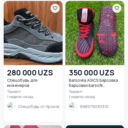
280 000 UZS
350 000 UZS
Спецобувь для
Barsovka ASICS Барсовка
инженеров
барцовки barsofk...
Ташкент
Ташкент
1 неделю назад
1 неделю назад
Спецобувь от производителя
998979030310