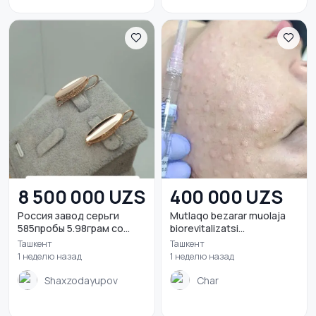
8 500 000 UZS
400 000 UZS
Россия завод серьги
Mutlaqo bezarar muolaja
585пробы 5.98грам со...
biorevitalizatsi...
Ташкент
Ташкент
1 неделю назад
1 неделю назад
Shaxzodayupov
Char