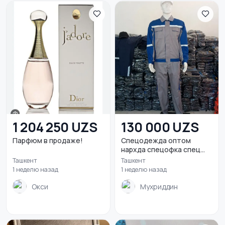
1 204 250 UZS
130 000 UZS
Парфюм в продаже!
Спецодежда оптом
нархда спецофка спец
од...
Ташкент
Ташкент
1 неделю назад
1 неделю назад
Окси
Мухриддин