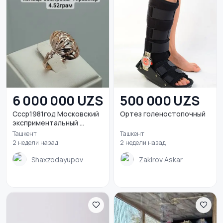
6 000 000 UZS
500 000 UZS
Ссср1981год Московский
Ортез голеностопочный
эксприментальный ...
Ташкент
Ташкент
2 недели назад
2 недели назад
Shaxzodayupov
Zakirov Askar