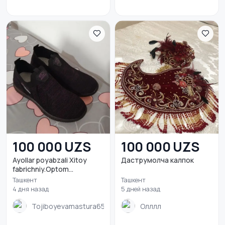
100 000 UZS
100 000 UZS
Ayollar poyabzali Xitoy
Даструмолча калпок
fabrichniy.Optom...
Ташкент
Ташкент
4 дня назад
5 дней назад
Tojiboyevamastura657
Олллл