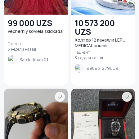
99 000 UZS
10 573 200
UZS
vecherniy koylela skidkada
Холтер 12 каналли LEPU
Ташкент
MEDICAL новый
3 недели назад
Ташкент
3 недели назад
Sardorkhan.01
998931279009