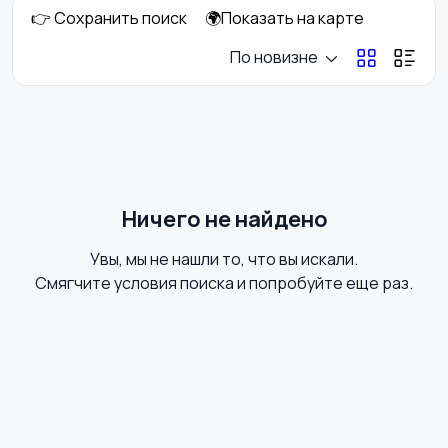
👉 Сохранить поиск
🌍Показать на карте
Стрижка и удаление
Уход за волосами
По новизне
волос
Уход за кожей
Фены и укладка
Ничего не найдено
Увы, мы не нашли то, что вы искали.
Тату и татуаж
Солярии и загар
Смягчите условия поиска и попробуйте еще раз.
Средства для
Другое
гигиены