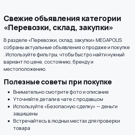
Свежие объявления категории
«Перевозки, склад, закупки»
Медицина
Начало карьеры
В разделе «Перевозки, склад, закупки» MEGAPOLIS
собраны актуальные объявления о продаже и покупке
. Используйте фильтры, чтобы быстро найти нужный
вариант по цене, состоянию, бренду и
Образование и наука
Офисный персонал
местоположению.
Полезные советы при покупке
Внимательно смотрите фото и описание
Уточняйте детали в чате с продавцом
Перевозки, склад,
Продажи
Используйте «Безопасную сделку» — деньги
закупки
защищены
Встречайтесь в людных местах для проверки
товара