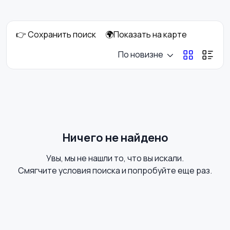
клининг
👉 Сохранить поиск
🌍Показать на карте
Госслужба
Добыча сырья,
По новизне
энергетика
Домашний персонал
Издательства и СМИ
Ничего не найдено
Увы, мы не нашли то, что вы искали.
Информационные
Искусство и
Смягчите условия поиска и попробуйте еще раз.
технологии
развлечения
Магазины
Маркетинг и реклама