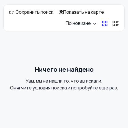
👉 Сохранить поиск
🌍Показать на карте
Фотовспышки
Аксессуары
По новизне
Штативы и
Студийное
стабилизаторы
оборудование
Ничего не найдено
Увы, мы не нашли то, что вы искали.
Цифровые
Компактные
Смягчите условия поиска и попробуйте еще раз.
фоторамки
фотопринтеры
Бинокли и
оптические приборы