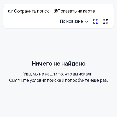
👉 Сохранить поиск
🌍Показать на карте
Книги и журналы
Коллекционирование
По новизне
Материалы для
Музыка
творчества
Ничего не найдено
Увы, мы не нашли то, что вы искали.
Музыкальные
Настольные игры
Смягчите условия поиска и попробуйте еще раз.
инструменты
Другое