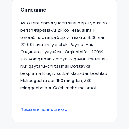
Описание
Avto tent chixol yuqori sifat bepul yetkazb
berish Фарғона-Андижон-Наманган
бўйлаб доставка бор. Иш вакти: 8:00 дан
22:00 гача. тулув: click, Payme, Накт.
Олдиндан тулув йук. -Orginal sifat -100%
suv yomg'irdan ximoya -2 qavatli material -
Nur qaytaruvchi tasmali Do'stavka
besplatna Krugliy sutka! Matizdan boshlab
Malibugacha bor. 150 mingdan, 330
minggacha bor. Qo'shimcha malumot
tel.orqali beriladi. No'mer krugliy sutka
ishlab turadi. Hohlang tel qiling Hohlang
⌄
Telegramdan yozing: Tel
Показать полностью
998909275125