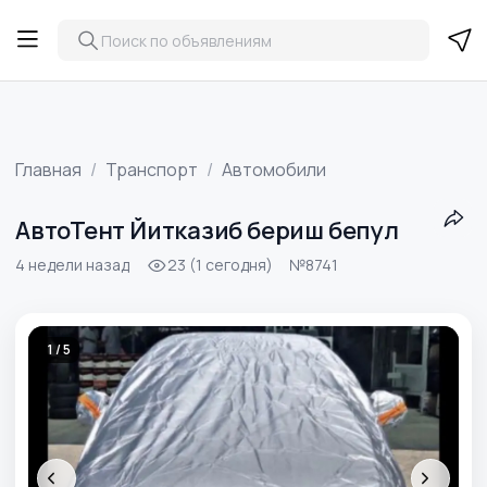
Главная
Транспорт
Автомобили
АвтоТент Йитказиб бериш бепул
4 недели назад
23 (1 сегодня)
№8741
1 / 5
‹
›