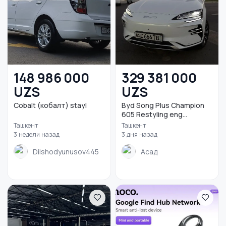
148 986 000
329 381 000
UZS
UZS
Cobalt (кобалт) stayl
Byd Song Plus Champion
605 Restyling eng...
Ташкент
Ташкент
3 недели назад
3 дня назад
Dilshodyunusov445
Асад