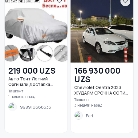
219 000 UZS
166 930 000
UZS
Авто Тент Летний
Оргинали Доставка
Chevrolet Gentra 2023
Беспл...
Ташкент
ЖУДАЯМ СРОЧНА СОТИ...
1 неделю назад
Ташкент
3 недели назад
998916666535
Fari