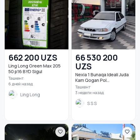
662 200 UZS
66 530 200
UZS
Ling Long Green Max 205
50 р16 BYD Sigul
Nexia 1 Bunaqa Ideali Juda
Ташкент
Kam Qogan Pol...
6 дней назад
Ташкент
3 недели назад
Ling Long
S S S