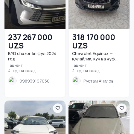
237 267 000
318 170 000
UZS
UZS
BYD chazor 4п фул 2024
Chevrolet Equinox —
год
қулайлик, куч ва нуф...
Ташкент
Ташкент
4 недели назад
2 недели назад
998939197050
Рустам Ачилов