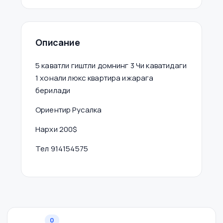
Описание
5 каватли гиштли домнинг 3 Чи каватидаги
1 хонали люкс квартира ижарага
берилади
Ориентир Русалка
Нархи 200$
Тел 914154575
0