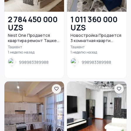
2 784 450 000
1 011 360 000
UZS
UZS
Nest One Продается
Новостройка Продается
квартира ремонт Ташке...
3 комнатная кварти...
Ташкент
Ташкент
1 неделю назад
1 неделю назад
998983389988
998983389988