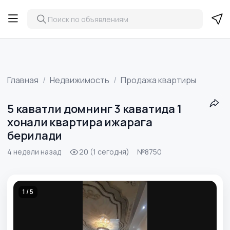
Главная
Недвижимость
Продажа квартиры
5 каватли домнинг 3 каватида 1
хонали квартира ижарага
берилади
4 недели назад
20 (1 сегодня)
№8750
1 / 5