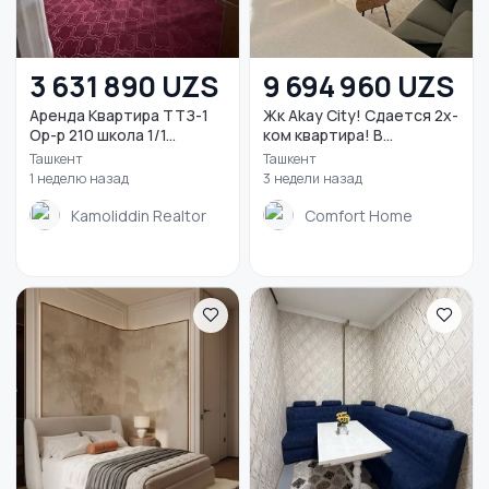
3 631 890 UZS
9 694 960 UZS
Аренда Квартира ТТЗ-1
Жк Akay City! Сдается 2х-
Ор-р 210 школа 1/1...
ком квартира! В...
Ташкент
Ташкент
1 неделю назад
3 недели назад
Kamoliddin Realtor
Comfort Home