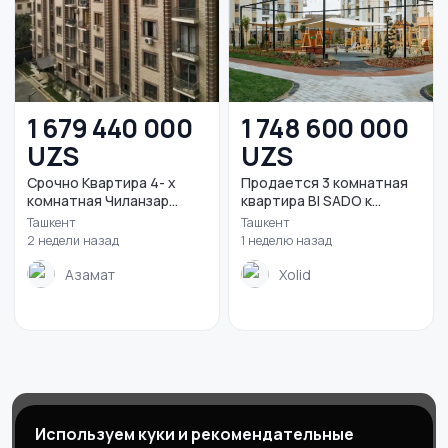
1 679 440 000
1 748 600 000
UZS
UZS
Срочно Квартира 4- х
Продается 3 комнатная
комнатная Чиланзар...
квартира BI SADO к...
Ташкент
Ташкент
2 недели назад
1 неделю назад
Азамат
Xolid
Магазины
Блог
О нас
Используем куки и рекомендательные