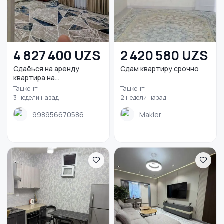
4 827 400 UZS
2 420 580 UZS
Сдаёься на аренду
Сдам квартиру срочно
квартира на
фархадском...
Ташкент
Ташкент
3 недели назад
2 недели назад
998956670586
Makler