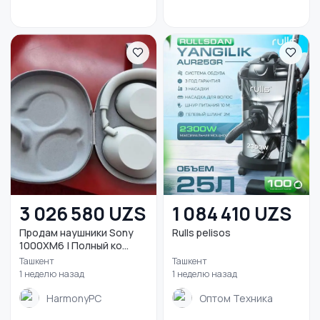
3 026 580 UZS
1 084 410 UZS
Продам наушники Sony
Rulls pelisos
1000XM6 | Полный ко...
Ташкент
Ташкент
1 неделю назад
1 неделю назад
HarmonyPC
Оптом Техника