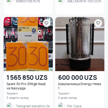
998507087676
ABU SAHIY R-100 DO'KON
1 565 850 UZS
600 000 UZS
Spark 30 Pro 256gb Naqt
Шашлычница Energy Нева
va Nasiyaga
1
Ташкент
Ташкент
3 недели назад
6 дней назад
Telegram kanalmiz Siddiquz
Per Casa