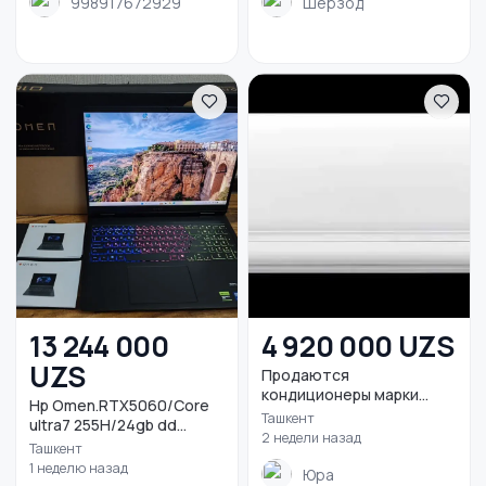
998917672929
Шерзод
13 244 000
4 920 000 UZS
UZS
Продаются
кондиционеры марки
Hp Omen.RTX5060/Core
WELKIN
Ташкент
ultra7 255H/24gb dd...
2 недели назад
Ташкент
1 неделю назад
Юра