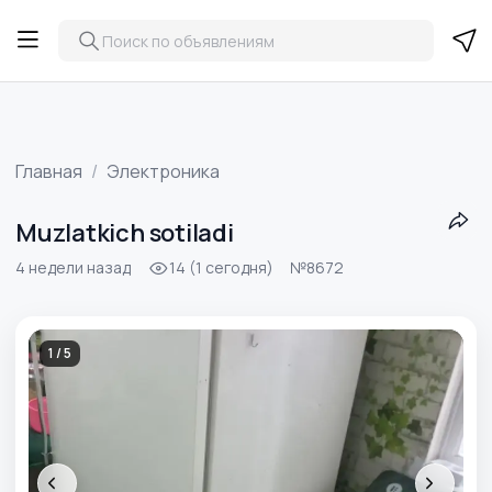
Главная
Электроника
Muzlatkich sotiladi
4 недели назад
14 (1 сегодня)
№8672
1 / 5
‹
›