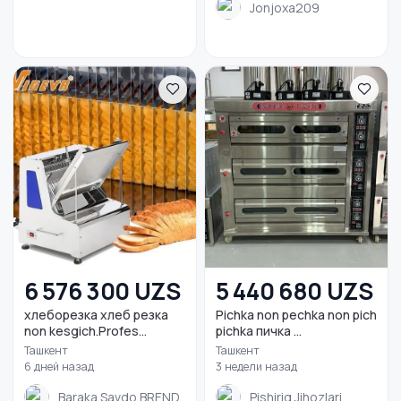
Jonjoxa209
6 576 300 UZS
5 440 680 UZS
хлеборезка хлеб резка
Pichka non pechka non pich
non kesgich.Profes...
pichka пичка ...
Ташкент
Ташкент
6 дней назад
3 недели назад
Baraka Savdo BREND
Pishiriq Jihozlari