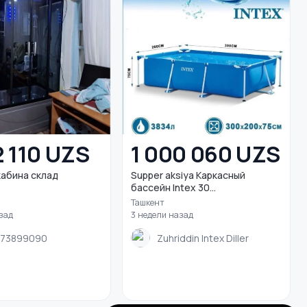
2 110 UZS
1 000 060 UZS
абина склад
Supper aksiya Каркасный
бассейн Intex 30...
Ташкент
зад
3 недели назад
773899090
Zuhriddin Intex Diller