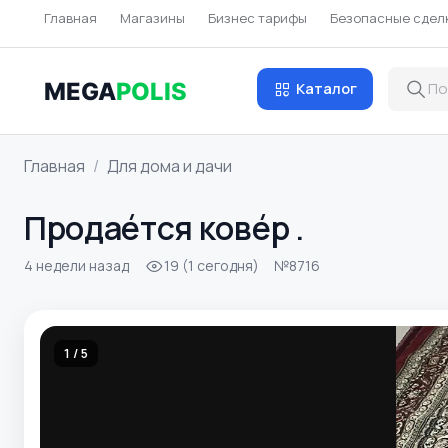
Главная
Магазины
Бизнес тарифы
Безопасные сдел
MEGA
POLIS
Каталог
Главная
Для дома и дачи
Продаéтся ковéр .
4 недели назад
19 (1 сегодня)
№8716
1 / 5