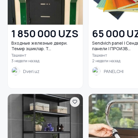
1 850 000 UZS
65 000 U
Входные железные двери.
Sendvich panel | Сен
Темир эшиклар. T...
панели | ПРОИЗВ...
Ташкент
Ташкент
3 недели назад
2 недели назад
Dveri.uz
PANELCHI