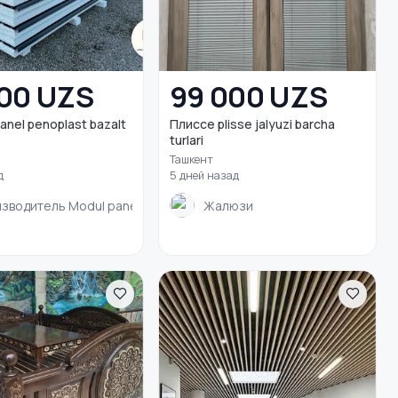
00 UZS
99 000 UZS
anel penoplast bazalt
Плиссе plisse jalyuzi barcha
turlari
Ташкент
д
5 дней назад
зводитель Modul panel
Жалюзи