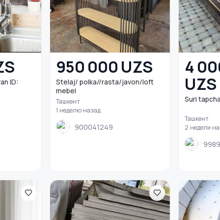
ZS
950 000 UZS
4 00
UZS
an ID:
Stelaj/ polka//rasta/javon/loft
mebel
Suri tapcha
Ташкент
1 неделю назад
Ташкент
900041249
2 недели н
998