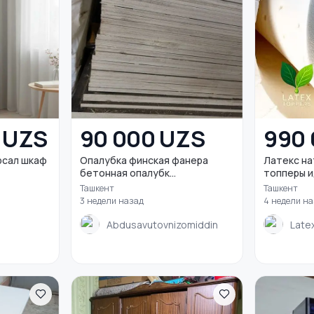
0 UZS
90 000 UZS
990
рсал шкаф
Опалубка финская фанера
Латекс натуральный состав
бетонная опалубк...
топперы ид
Ташкент
Ташкент
3 недели назад
4 недели н
Abdusavutovnizomiddin
Late