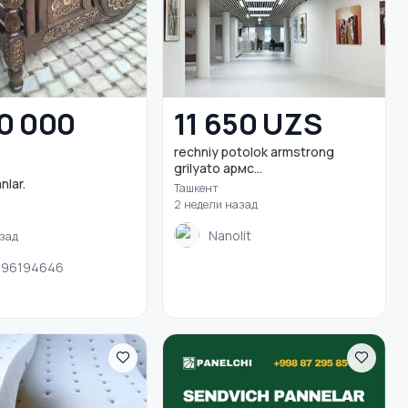
0 000
11 650 UZS
rechniy potolok armstrong
grilyato армс...
nlar.
Ташкент
2 недели назад
Nanolit
азад
996194646