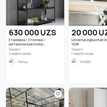
630 000 UZS
20 000 U
Етажерка / Стеллаж \
Universal egiluvchan kr
металическая полка ...
1036
Ташкент
Ташкент
2 недели назад
1 неделю назад
Farrux
M 666