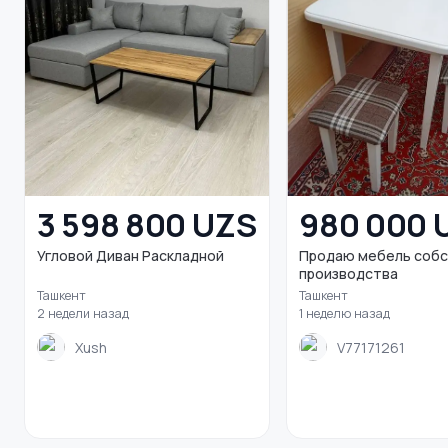
3 598 800 UZS
980 000 
Угловой Диван Раскладной
Продаю мебель соб
производства
Ташкент
Ташкент
2 недели назад
1 неделю назад
Xush
V77171261