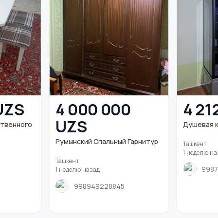
UZS
4 000 000
4 21
UZS
ственного
Душевая к
Румынский Спальный Гарнитур
Ташкент
1 неделю на
Ташкент
998
1 неделю назад
998949228845