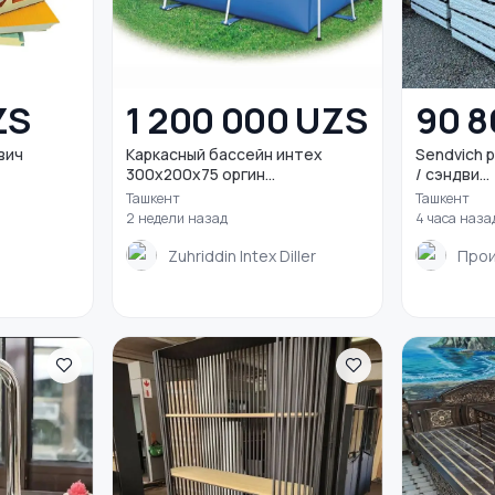
ZS
1 200 000 UZS
90 8
двич
Каркасный бассейн интех
Sendvich p
300x200x75 оргин...
/ сэндви...
Ташкент
Ташкент
2 недели назад
4 часа наза
Zuhriddin Intex Diller
Прои