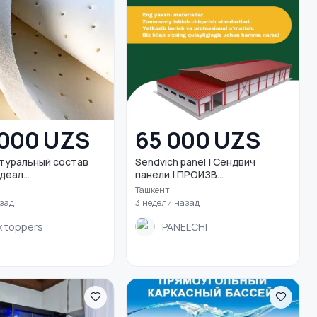
 000 UZS
65 000 UZS
Sendvich panel | Сендвич
еал...
панели | ПРОИЗВ...
Ташкент
азад
3 недели назад
x toppers
PANELCHI