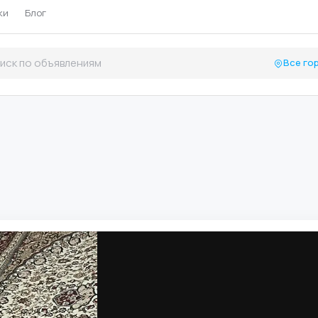
ки
Блог
Все го