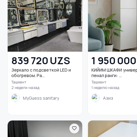
839 720 UZS
1 950 00
Зеркало с подсветкой LED и
КИЙИМ ШКАФИ униве
обогревом. Ра...
пенал ранги: ...
Ташкент
Ташкент
2 недели назад
1 неделю назад
MyGuess sanitary
Азиз