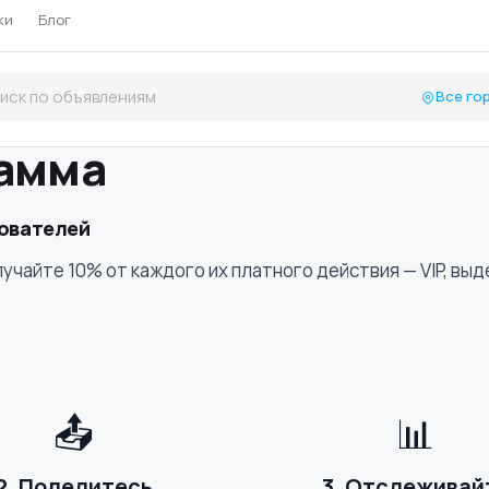
ки
Блог
Все го
рамма
зователей
чайте 10% от каждого их платного действия — VIP, выд
📤
📊
2. Поделитесь
3. Отслеживай