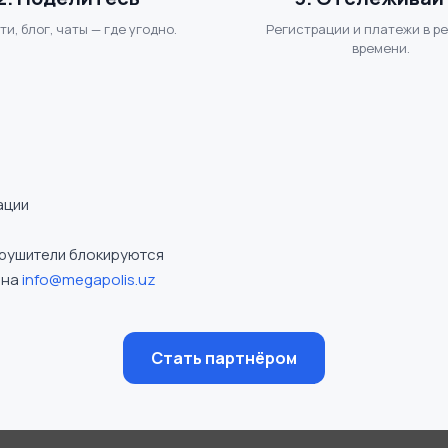
и, блог, чаты — где угодно.
Регистрации и платежи в р
времени.
ации
арушители блокируются
 на
info@megapolis.uz
Стать партнёром