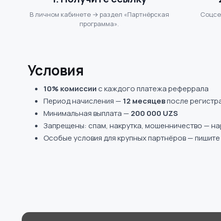
В личном кабинете → раздел «Партнёрская
Соцсет
программа».
Условия
10% комиссии
с каждого платежа реферрала
Период начисления —
12 месяцев
после регистр
Минимальная выплата —
200 000 UZS
Запрещены: спам, накрутка, мошенничество — н
Особые условия для крупных партнёров — пишите