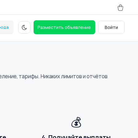
рода
Разместить объявление
Войти
еление, тарифы. Никаких лимитов и отчётов
💰
те
4. Получайте выплаты