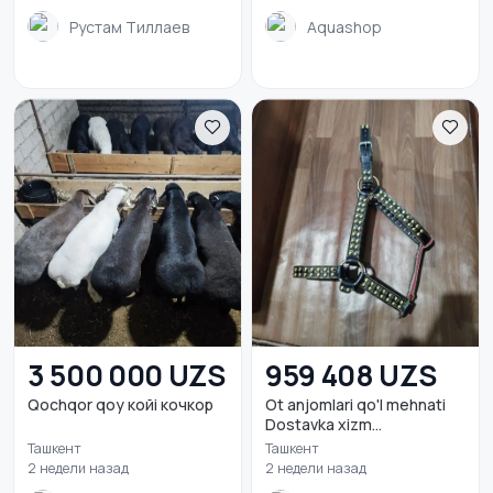
Рустам Тиллаев
Aquashop
3 500 000 UZS
959 408 UZS
Qochqor qoy койi кочкор
Ot anjomlari qo'l mehnati
Dostavka xizm...
Ташкент
Ташкент
2 недели назад
2 недели назад