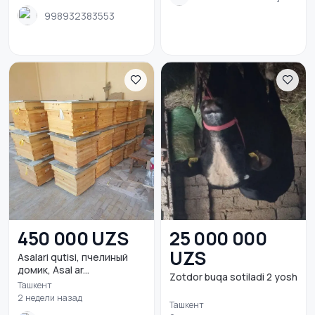
998932383553
450 000 UZS
25 000 000
UZS
Asalari qutisi, пчелиный
домик, Asal ar...
Zotdor buqa sotiladi 2 yosh
Ташкент
2 недели назад
Ташкент