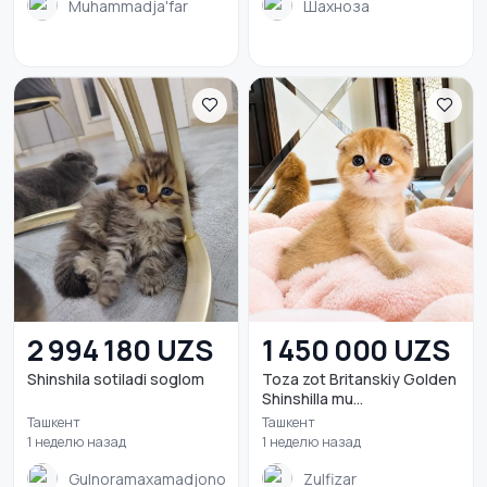
Muhammadja'far
Шахноза
2 994 180 UZS
1 450 000 UZS
Shinshila sotiladi soglom
Toza zot Britanskiy Golden
Shinshilla mu...
Ташкент
Ташкент
1 неделю назад
1 неделю назад
Gulnoramaxamadjonova7
Zulfizar