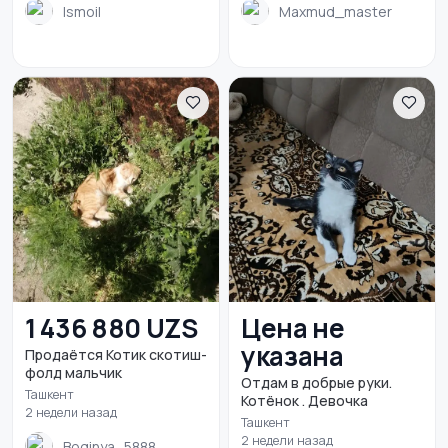
Ismoil
Maxmud_master
1 436 880 UZS
Цена не
указана
Продаётся Котик скотиш-
фолд мальчик
Отдам в добрые руки.
Ташкент
Котёнок . Девочка
2 недели назад
Ташкент
2 недели назад
Boginya_5888