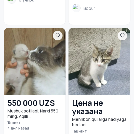
Bobur
550 000 UZS
Цена не
указана
Mushuk sotiladi. Narxi 550
ming. Aqilli ...
Mehribon qullarga hadiyaga
Ташкент
beriladi
4 дня назад
Ташкент