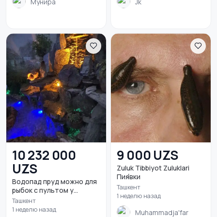
Мунира
Jk
10 232 000
9 000 UZS
UZS
Zuluk Tibbiyot Zuluklari
Пия́вки
Водопад пруд можно для
Ташкент
рыбок с пультом у...
1 неделю назад
Ташкент
1 неделю назад
Muhammadja'far