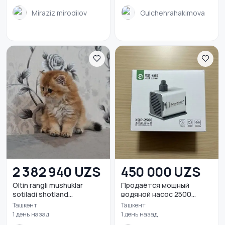
Miraziz mirodilov
Gulchehrahakimova
2 382 940 UZS
450 000 UZS
Oltin rangli mushuklar
Продаётся мощный
sotiladi shotland...
водяной насос 2500
литр...
Ташкент
Ташкент
1 день назад
1 день назад