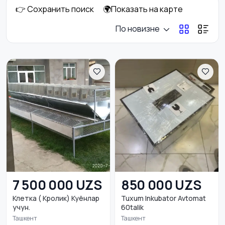
👉 Сохранить поиск
🌍Показать на карте
С/х животные
Рыбки
1
По новизне
Грызуны
Птицы
3
Кошки
23
7 500 000 UZS
850 000 UZS
Клетка ( Кролик) Куёнлар
Tuxum Inkubator Avtomat
учун.
60talik
Ташкент
Ташкент