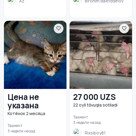
Az
Ibrohim Baxriddinov
Цена не
27 000 UZS
указана
22 oyli tŏvuqla sotiladi
Котёнок 2 месяца
Ташкент
3 недели назад
Ташкент
3 недели назад
Rixsiboy81