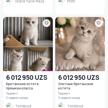
Grand Turon Plaza
F505
6 012 950 UZS
6 012 950 UZS
Британские котята
Элитные британские
премиум класса.
котята
Ташкент
Ташкент
3 недели назад
3 недели назад
TintWood
TintWood