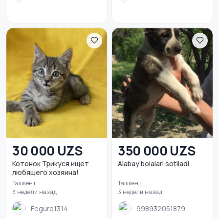
30 000 UZS
350 000 UZS
Котенок Трикуся ищет
Alabay bolalari sotiladi
любящего хозяина!
Ташкент
Ташкент
3 недели назад
3 недели назад
Feguro1314
998932051879