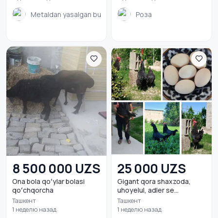
Metaldan yasalgan buyumlar
Роза
8 500 000 UZS
25 000 UZS
Ona bola qoʻylar bolasi
Gigant qora shaxzoda,
qoʻchqorcha
uhoyelul, adler se...
Ташкент
Ташкент
1 неделю назад
1 неделю назад