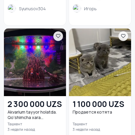
Syunusov304
Игорь
2 300 000 UZS
1 100 000 UZS
Akvarium tayyor holatda.
Продается котята
Qo‘shimcha xara...
Ташкент
Ташкент
3 недели назад
3 недели назад