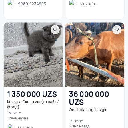
998911234653
Muzaffar
1 350 000 UZS
36 000 000
UZS
Котята Скоттиш (страйт/
фолд)
Ona bola sog'in sigir
Ташкент
1 день назад
Ташкент
2 дня назад
Мунира