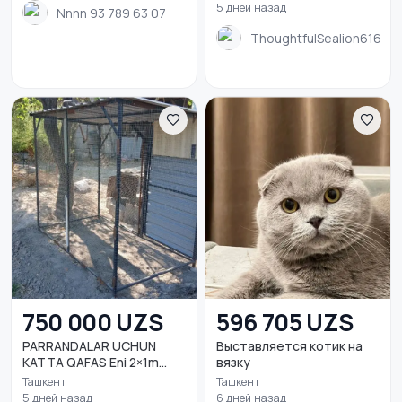
5 дней назад
Nnnn 93 789 63 07
ThoughtfulSealion616
750 000 UZS
596 705 UZS
PARRANDALAR UCHUN
Выставляется котик на
KATTA QAFAS Eni 2×1m...
вязку
Ташкент
Ташкент
5 дней назад
6 дней назад