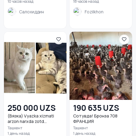
10 часов назад
18 часов назад
Салохиддин
Fozilkhon
250 000 UZS
190 635 UZS
(Вязка) Vyazka xizmati
Сотувда! Бронза 708
arzon narxda zotd...
ФРАНЦИЯ
Ташкент
Ташкент
1 день назад
1 день назад