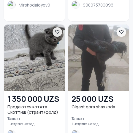
Mirshodaloyev9
998973780096
1 350 000 UZS
25 000 UZS
Продаются котята
Gigant qora shaxzoda
Скоттиш (страйт/фолд)
Ташкент
Ташкент
1 неделю назад
1 неделю назад