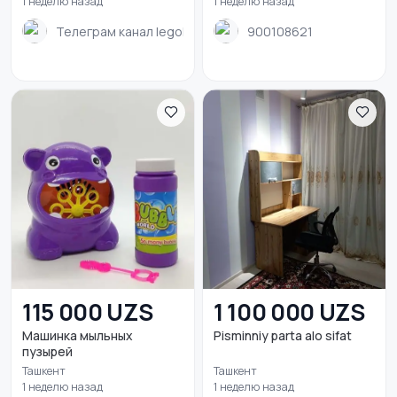
1 неделю назад
1 неделю назад
Телеграм канал legoklub
900108621
115 000 UZS
1 100 000 UZS
Машинка мыльных
Pisminniy parta alo sifat
пузырей
Ташкент
Ташкент
1 неделю назад
1 неделю назад