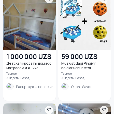
1 000 000 UZS
59 000 UZS
Детская кровать домик с
Muz ustidagi Pingivin
матрасом и ящика...
bolalar uchun stol...
Ташкент
Ташкент
3 недели назад
3 недели назад
Распродажа новое и б.у
Oson_Savdo