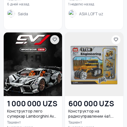
6 дней назад
1 неделю назад
Saida
ASIA LOFT uz
1 000 000 UZS
600 000 UZS
Конструктор лего
Конструктор на
суперкар Lamborghini Av...
радиоуправлении 4в1.
Kons...
Ташкент
Ташкент