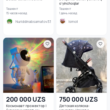
o’yinchoqlar
Ташкент
Ташкент
15 часов назад
1 день назад
Nuriddinabsamatov333
Ismoil
Детская одежда и
обувь
200 000 UZS
750 000 UZS
Космонавт прожектор |
Детская коляска-