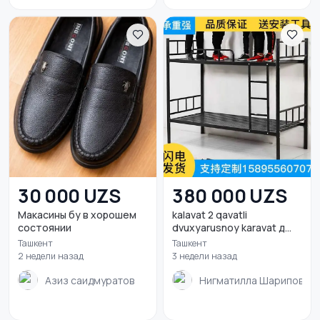
30 000 UZS
380 000 UZS
Макасины бу в хорошем
kalavat 2 qavatli
состоянии
dvuxyarusnoy karavat д...
Ташкент
Ташкент
2 недели назад
3 недели назад
Азиз саидмуратов
Нигматилла Шарипов