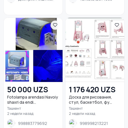
50 000 UZS
1 176 420 UZS
Fotolampa arendasi Navoiy
Доска для рисования,
shaxri da endi...
стул, баскетбол, фу...
Ташкент
Ташкент
2 недели назад
2 недели назад
998883779692
998998213221