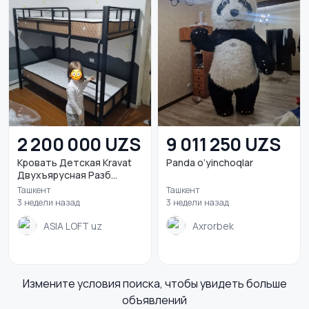
2 200 000 UZS
9 011 250 UZS
Кровать Детская Kravat
Panda o‘yinchoqlar
Двухъярусная Разб...
Ташкент
Ташкент
3 недели назад
3 недели назад
ASIA LOFT uz
Axrorbek
Измените условия поиска, чтобы увидеть больше
объявлений