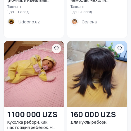
(ночник и идеальны...
чемодан. Чехол и
накомар...
Ташкент
Ташкент
1 день назад
1 день назад
Udobno.uz
Селена
1 100 000 UZS
160 000 UZS
Куколка реборн. Как
Для куклы реборн.
настоящий ребёнок. Н...