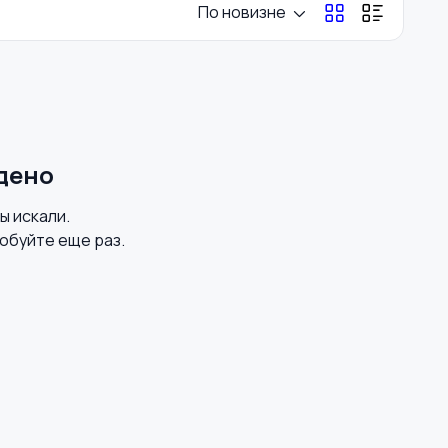
По новизне
дено
вы искали.
обуйте еще раз.
»