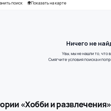
анить поиск
🌍Показать на карте
Ничего не най
Увы, мы не нашли то, что 
Смягчите условия поиска и попр
ории «Хобби и развлечения