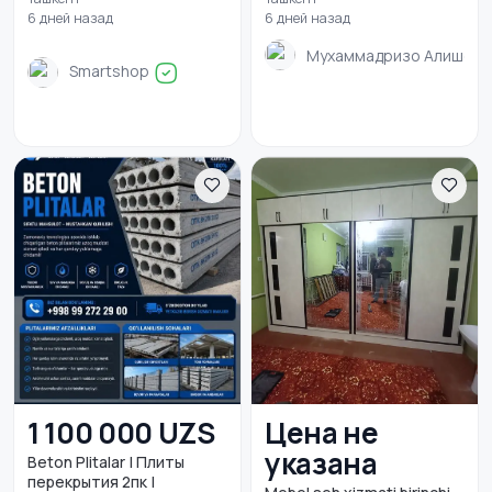
6 дней назад
6 дней назад
Мухаммадризо Алишеро
Smartshop
1 100 000 UZS
Цена не
указана
Beton Plitalar | Плиты
перекрытия 2пк |