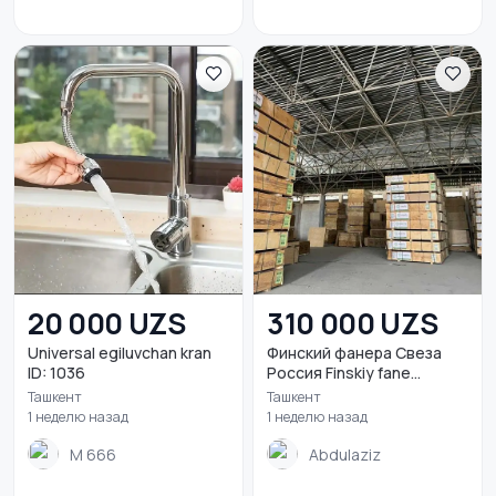
20 000 UZS
310 000 UZS
Universal egiluvchan kran
Финский фанера Свеза
ID: 1036
Россия Finskiy fane...
Ташкент
Ташкент
1 неделю назад
1 неделю назад
M 666
Abdulaziz