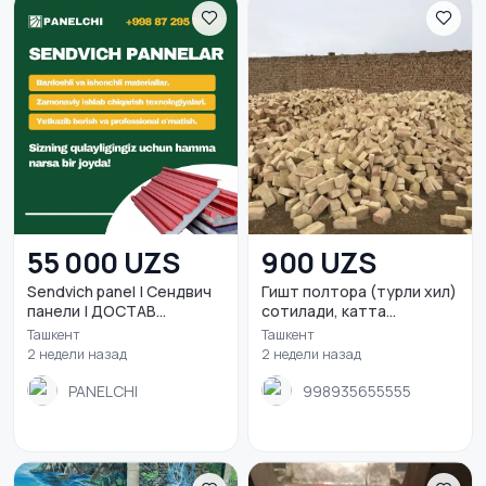
55 000 UZS
900 UZS
Sendvich panel | Сендвич
Гишт полтора (турли хил)
панели | ДОСТАВ...
сотилади, катта...
Ташкент
Ташкент
2 недели назад
2 недели назад
PANELCHI
998935655555