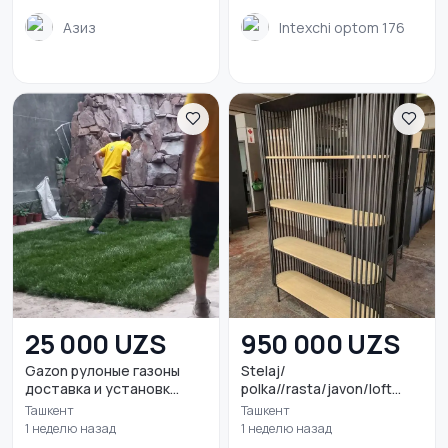
Азиз
Intexchi optom 176
25 000 UZS
950 000 UZS
Gazon рулоные газоны
Stelaj/
доставка и установк...
polka//rasta/javon/loft
mebel
Ташкент
Ташкент
1 неделю назад
1 неделю назад