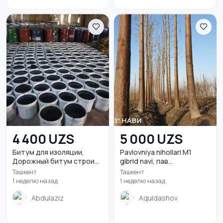
4 400 UZS
5 000 UZS
Битум для изоляции,
Pavlovniya nihollari M1
Дорожный битум строи...
gibrid navi, пав...
Ташкент
Ташкент
1 неделю назад
1 неделю назад
Abdulaziz
Aquldashov