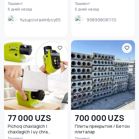
Ташкент
Ташкент
6 дней назад
6 дней назад
Yusupovraximboy65
998998081110
77 000 UZS
700 000 UZS
Pichoq chaxlagich |
Плиты прекрытия / Бетон
chaxlagich | uy chra...
плиталар
Ташкент
Ташкент