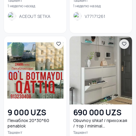
Ташкент
Ташкент
1 неделю назад
1 неделю назад
ACEOUT SETKA
V77171261
9 000 UZS
690 000 UZS
Пенаблок 20*30*60
Obuvnoy shkaf / прихожая
penablok
/ тор / minimal...
Ташкент
Ташкент