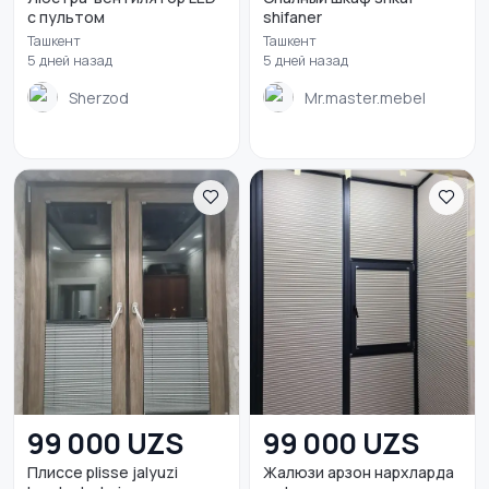
с пультом
shifaner
Ташкент
Ташкент
5 дней назад
5 дней назад
Sherzod
Mr.master.mebel
99 000 UZS
99 000 UZS
Плиссе plisse jalyuzi
Жалюзи арзон нархларда