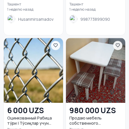
Ташкент
Ташкент
1 неделю назад
1 неделю назад
Husanmirsamadov
998773899090
6 000 UZS
980 000 UZS
Оцинкованный Рабица
Продаю мебель
тўри | Тўсиқлар учун...
собственного
производства