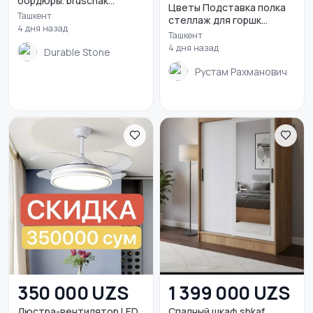
бордюры. bruschak...
Цветы Подставка полка
Ташкент
стеллаж для горшк...
4 дня назад
Ташкент
4 дня назад
Durable Stone
Рустам Рахманович
350 000 UZS
1 399 000 UZS
Люстра-вентилятор LED
Спалный шкаф shkaf