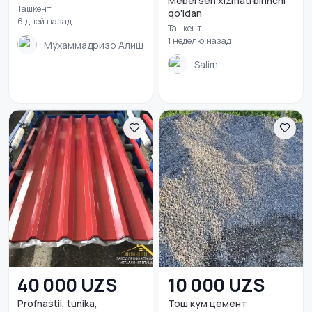
Mebel seh xizmati birinchi
Ташкент
qo'ldan
6 дней назад
Ташкент
1 неделю назад
Мухаммадризо Алишеров
Salim
40 000 UZS
10 000 UZS
Profnastil, tunika,
Тош кум цемент