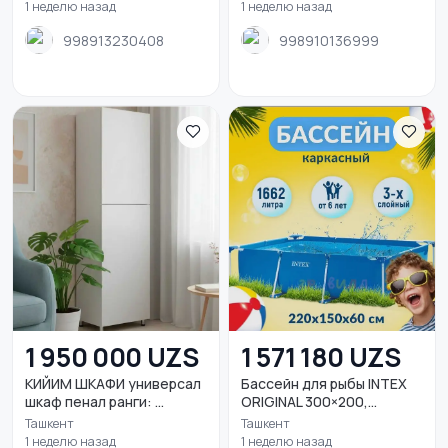
1 неделю назад
1 неделю назад
998913230408
998910136999
1 950 000 UZS
1 571 180 UZS
КИЙИМ ШКАФИ универсал
Бассейн для рыбы INTEX
шкаф пенал ранги: ...
ORIGINAL 300×200,...
Ташкент
Ташкент
1 неделю назад
1 неделю назад