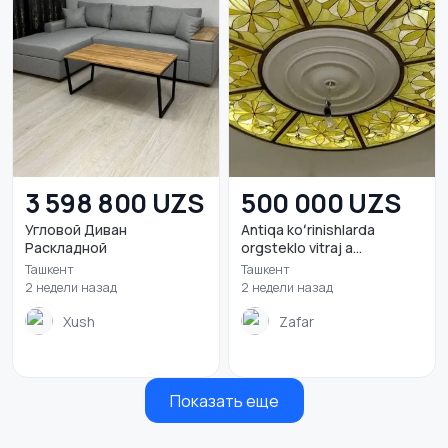
3 598 800 UZS
500 000 UZS
Угловой Диван
Antiqa koʻrinishlarda
Раскладной
orgsteklo vitraj a...
Ташкент
Ташкент
2 недели назад
2 недели назад
Xush
Zafar
Показать еще