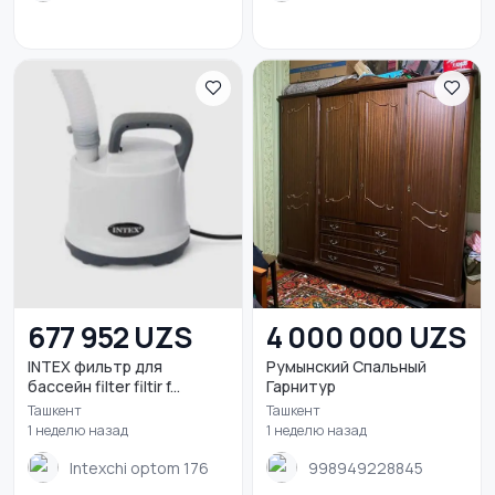
677 952 UZS
4 000 000 UZS
INTEX фильтр для
Румынский Спальный
бассейн filter filtir f...
Гарнитур
Ташкент
Ташкент
1 неделю назад
1 неделю назад
Intexchi optom 176
998949228845