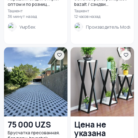
оптом и по розниц...
bazalt / сэндви...
Ташкент
Ташкент
36 минут назад
12 часов назад
Умрбек
Производитель Modul pa
Кровати и матрасы
Бытовая химия
1
Оформление
Диваны и кресла
1
интерьера
75 000 UZS
Цена не
указана
Брусчатка пресованная.