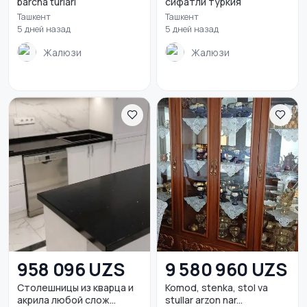
barcha turlari
сифатли туркия
Ташкент
Ташкент
5 дней назад
5 дней назад
Жалюзи
Жалюзи
958 096 UZS
9 580 960 UZS
Столешницы из кварца и
Komod, stenka, stol va
акрила любой слож...
stullar arzon nar...