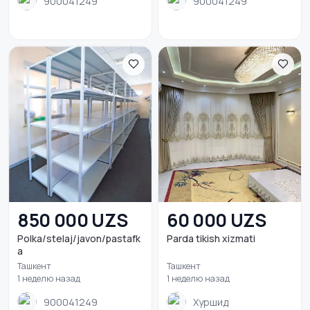
900041249
900041249
850 000 UZS
60 000 UZS
Polka/stelaj/javon/pastafk
Parda tikish xizmati
a
Ташкент
Ташкент
1 неделю назад
1 неделю назад
900041249
Хуршид